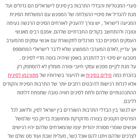
פערי המנטליות והבדלי התרבות בין סינים לישראלים הם גדולים ועל
מנת להגדיל את סיכויי ההצלחה של המפגש עם המשלחת הסינית
המגיעה לישראל , יש צורך להעניק לאורחים הסינים הרגשה נעימה
וטובה ולהתחשב בקודים החברתיים שלהם. אמנם רבים מאנשי
העסקים הסיניים כבר מורגלים לתקשורת עם אנשי עסקים מהמערב
אך עדיין ,לאדם המערבי הממוצע שלא לדבר לישראלי המחוספס
מטבעו יש סיכוי רב להתנהג באופן שיהיה בוטה מדיי לסינים .
על מנת לקיים מפגש עסקי חיובי ופורה מומלץ לא להסתפק רק
בהכרת כמה
מילים בסינית
או להיעזר בשירותיו של
מתורגמן לסינית
אלא לגלות רגישות להיבטים רחבים יותר של התרבות הסינית והקודים
ההתנהגותיים שלהם ולתת לסינים חוויה טובה שתפתח דלתות
לליבם.
יש לגשר בין הבדלי התרבות השוררים בין ישראל לסין, ולדאוג לכל
הפרטים הקטנים בצורה מדוקדקת ומחושבת בדיוק כפי שלמשל
אנשים שומרי מסורת יהודית יצפו שהמארחים שלהם יהיו רגישים
לצרכים שלהם ויתנו להם אוכל כשר, מעלית שבת ועוד סט שלם של