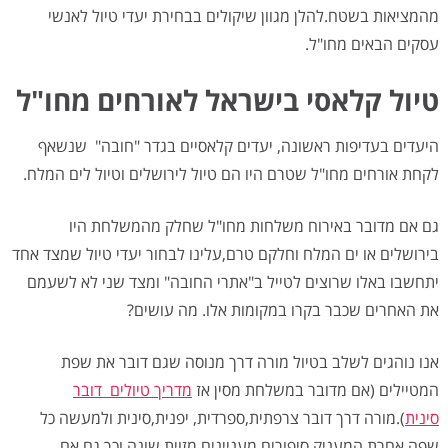
מהמציאות בשטח.להלן מגוון שיקולים בבחירת יעדי טיול לאנשי
עסקים הבאים מחו"ל.
טיול קלאסי בישראל לאורחים מחו"ל
היעדים בעדיפות ראשונה, יעדים קלאסיים בגדר "חובה" שנשאף
לקחת אורחים מחו"ל שטרם היו הם טיול לירושלים וטיול לים המלח.
גם אם מדובר באירוח משלחות מחו"ל שחלק מהמשלחת היו
בירושלים או ים המלח וחלקם טרם,עלינו לבחור יעדי טיול שמצד אחד
יתחשבו באלו שרוצים לטייל ב"אתרי החובה" ומצד שני לא לשעמם
את האחרים שכבר בקרו במקומות אלו. מה עושים?
אנו נוהגים לשלב בטיול מורה דרך מנוסה שגם דובר את שפת
המטיילים (אם מדובר במשלחת מסין אז
מדריך טיולים דובר
סינית
).מורה דרך דובר צרפתית,ספרדית, יפנית,סינית ולמעשה כל
שפה אחרת המעניק סיפורים מעניינים מזוית שונה וכך גם אם