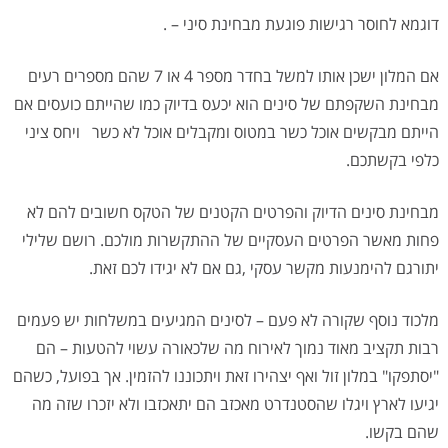
דוגמא לחוסר רגישות פוגעת מבחינת סיני – .
אם המלון ישכן אותו למשל בחדר מספר 4 או 7 שהם מספרים רעים
מבחינת השקפתם של סינים הוא יכעס בדיוק כמו שהייתם כועסים אם
הייתם מבקשים אוכל כשר במטוס ומקבלים אוכל לא כשר ויחס ציני
כלפי בקשתכם.
מבחינת סינים הדיוק והפרטים הקטנים של הטקס חשובים להם לא
פחות מאשר הפרטים העסקיים של ההתקשרות מולכם. רושם שלילי
יתורגם להימנעות מקשר עסקי ,גם אם לא יגידו לכם זאת.
מלכוד נוסף שקורה לא פעם – לסינים המגיעים במשלחות יש פעמים
רבות תקציב מאוד נמוך לאירוח מה שלכאורה עשוי להטעות – הם
"יסתפקו" במלון זול ואף יצהירו זאת ויתכוננו להזמין. אך בפועל, כשהם
יגיעו לארץ ויגלו שהסטנדרט מאכזב הם יתאכזבו ולא יזכרו שזה מה
שהם בקשו.