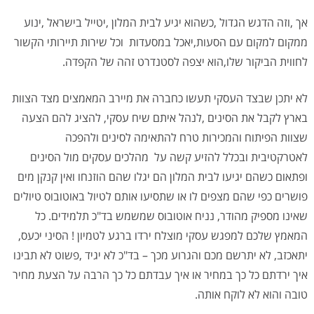
אך ,וזה הדגש הגדול ,כשהוא יגיע לבית המלון ,יטייל בישראל ,ינוע
ממקום למקום עם הסעות,יאכל במסעדות וכל שירות תיירותי הקשור
לחווית הביקור שלו,הוא יצפה לסטנדרט זהה של הקפדה.
לא יתכן שבצד העסקי תעשו כחברה את מיירב המאמצים מצד הצוות
בארץ לקבל את הסינים ,לנהל איתם שיח עסקי, להציג להם הצעה
שצוות הפיתוח והמכירות טרח להתאימה לסינים ולהפכה
לאטרקטיבית ובכלל להזיע קשה על מהלכים עסקים מול הסינים
ופתאום כשהם יגיעו לבית המלון הם יגלו שהם הוזנחו ואין קנקן מים
פושרים כפי שהם מצפים לו או שתסיעו אותם לטיול באוטובוס טיולים
שאינו מספיק מהודר, נניח אוטובוס שמשמש בד"כ תלמידים. כל
המאמץ שלכם למפגש עסקי מוצלח ירדו ברגע לטמיון ! הסיני יכעס,
יתאכזב, לא יתרשם מכם והגרוע מכך – בד"כ לא יגיד ,פשוט לא תבינו
איך ירדתם כל כך במחיר או איך עבדתם כל כך הרבה על הצעת מחיר
טובה והוא לא לוקח אותה.