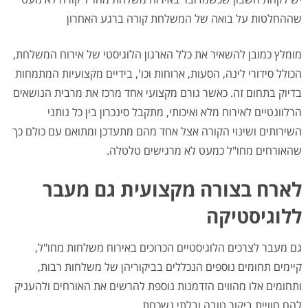
יש לקחת חשבון שכשמדובר באירוח משלחת מחו"ל קורה לא מעט
שההחלטות על בואה של המשלחת קורה ברגע האחרון
מומלץ כמובן להשאיר את כלל הארגון הלוגיסטי של אירוח המשלחת,
הכולל סידורי לינה, הסעות, ארוחות וכו', בידיים מקצועיות המתמחות
בדיוק בתחום זה. כאשר גורם מקצועי אחד מרכז את מרבית הנושאים
הרלוונטיים לאירוח מלא ואיכותי, מתקבל סינכרון בין כל נותני
השירותים ושינוי הקורה אצל אחד מהם מתעדכן ומתואם עם כולם כך
שהאורחים מחו"ל כמעט לא מרגישים טלטלה.
לארח בצורה מקצועית גם מעבר
ללוגיסטיקה
גם מעבר לצרכים הלוגיסטיים הכרוכים באירוח משלחות מחו"ל,
קיימים תחומים נוספים הנכללים בביקוריהן של משלחות רבות,
ותחומים אלו מהווים הזדמנות נוספת להרשים את האורחים ולהעניק
להם חוויית ביקור טובה ובלתי נשכחת.